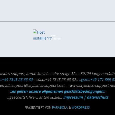
Host
installieren
ylistics support, anton kuziel:. ::alte steige 32:. ::89129 langenau/alb
l::+49 7345 23 63 80
:. ::fax::+49 7345 23 63 82:.
::gsm::+49 171 855 87
:email::support@stylistics-support.net:. ::www.stylistics-support.net
::es gelten unsere allgemeinen geschäftsbedingungen:.
::geschäftsführer:: anton kuziel:.
impressum | datenschutz
PRÄSENTIERT VON
PARABOLA
&
WORDPRESS.