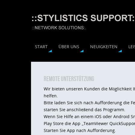
START
ÜBER UNS
NEUIGKEITEN
LE
Remote Unterstützung
Wir bieten unseren Kunden die Möglichkeit
helfen.
Bitte laden Sie sich nach Aufforderung die 
starten Sie anschließend das Programm.
Wenn Sie Hilfe an einem iOS oder Android Sm
Play Store die App „TeamViewer QuickSuppor
Starten Sie App nach Aufforderung.