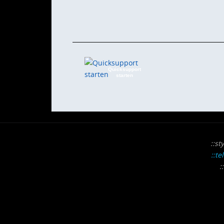
Quicksupport
starten
::st
::te
: